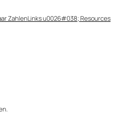
aar Zahlen
Links u0026#038; Resources
en.