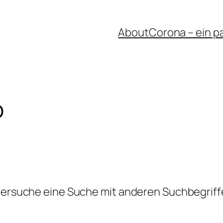
About
Corona – ein p
o
 versuche eine Suche mit anderen Suchbegriff